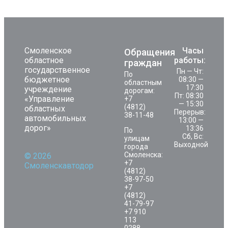
Смоленское
Часы
Обращения
областное
работы:
граждан
государственное
Пн — Чт:
По
бюджетное
08:30 —
областным
17:30
учреждение
дорогам:
Пт: 08:30
«Управление
+7
— 15:30
(4812)
областных
Перерыв:
38-11-48
автомобильных
13:00 —
дорог»
13:36
По
Сб, Вс:
улицам
Выходной
города
Смоленска:
© 2026
+7
Смоленскавтодор
(4812)
38-97-50
+7
(4812)
41-79-97
+7 910
113
0288