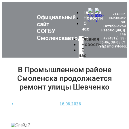
Главная
21400 г.
Официальный
Новости
Смоленск
ул.
сайт
О
Октябрьской
нас
СОГБУ
Революции, д.
14а
Смоленскавтодор
Главная
+7 (4812) 38-
36-06, 38-05-71
Новости
ref@smolavtodor.r
О
нас
В Промышленном районе
Смоленска продолжается
ремонт улицы Шевченко
16.06.2026