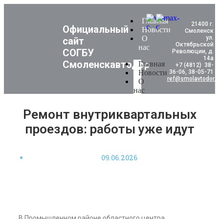
Главная
21400 г.
Официальный
Новости
Смоленск
О
ул.
сайт
Октябрьской
нас
СОГБУ
Революции, д.
14а
Смоленскавтодор
Главная
+7 (4812) 38-
Новости
36-06, 38-05-71
ref@smolavtodor.r
О
нас
Ремонт внутриквартальных
проездов: работы уже идут
09.06.2026
В Промышленном районе областного центра